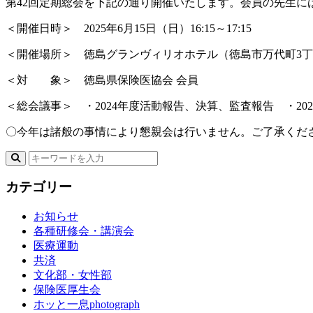
第42回定期総会を下記の通り開催いたします。会員の先生
＜開催日時＞ 2025年6月15日（日）16:15～17:15
＜開催場所＞ 徳島グランヴィリオホテル（徳島市万代町3丁目5-1
＜対 象＞ 徳島県保険医協会 会員
＜総会議事＞ ・2024年度活動報告、決算、監査報告 ・20
〇今年は諸般の事情により懇親会は行いません。ご了承くだ
カテゴリー
お知らせ
各種研修会・講演会
医療運動
共済
文化部・女性部
保険医厚生会
ホッと一息photograph