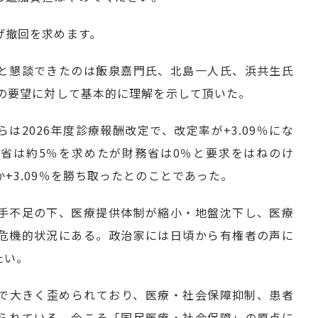
げ撤回を求めます。
と懇談できたのは飯泉嘉門氏、北島一人氏、浜共生氏
連の要望に対して基本的に理解を示して頂いた。
は2026年度診療報酬改定で、改定率が+3.09％にな
省は約5％を求めたが財務省は0％と要求をはねのけ
+3.09％を勝ち取ったとのことであった。
手不足の下、医療提供体制が縮小・地盤沈下し、医療
危機的状況にある。政治家には日頃から有権者の声に
たい。
で大きく歪められており、医療・社会保障抑制、患者
られている。今こそ「国民医療・社会保障」の原点に