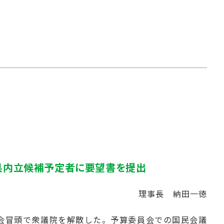
て県内立候補予定者に要望書を提出
理事長 納田一徳
国会冒頭で衆議院を解散した。予算委員会での国民会議