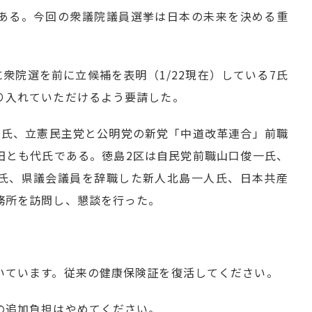
ある。今回の衆議院議員選挙は日本の未来を決める重
に衆院選を前に立候補を表明（1/22現在）している7氏
り入れていただけるよう要請した。
文氏、立憲民主党と公明党の新党「中道改革連合」前職
田とも代氏である。徳島2区は自民党前職山口俊一氏、
氏、県議会議員を辞職した新人北島一人氏、日本共産
務所を訪問し、懇談を行った。
いています。従来の健康保険証を復活してください。
の追加負担はやめてください。