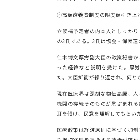
③高額療養費制度の限度額引き上
立候補予定者の内本人としっかり
の3氏である。3氏は協会・保団
仁木博文厚労副大臣の政策秘書から
った経緯など説明を受けた。厚労
た。大臣折衝が繰り返され、何とか
現在医療界は深刻な物価高騰、人
機関の存続そのものが危ぶまれる
耳を傾け、民意を理解してもらい
医療政策は経済原則に基づく抑制
負担増路線を転換する政治が求め